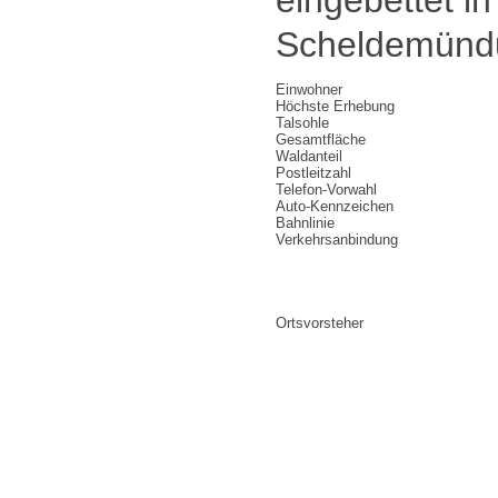
eingebettet i
Scheldemündun
Einwohner
Höchste Erhebung
Talsohle
Gesamtfläche
Waldanteil
Postleitzahl
Telefon-Vorwahl
Auto-Kennzeichen
Bahnlinie
Verkehrsanbindung
Ortsvorsteher