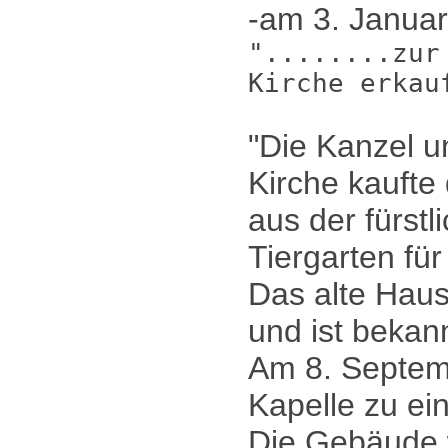
-am 3. Janua
"........zur
Kirche erkau
"Die Kanzel u
Kirche kaufte
aus der fürst
Tiergarten fü
Das alte Haus 
und ist bekan
Am 8. Septem
Kapelle zu ei
Die Gebäude w