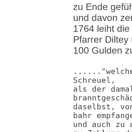
zu Ende gefü
und davon zeu
1764 leiht di
Pfarrer Dilte
100 Gulden zu
......"welch
Schreuel,
als der dama
branntgeschä
daselbst, vo
bahr empfang
und auch zu 