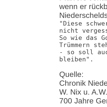
wenn er rückb
Niederschelds
"Diese schwe
nicht verges
So wie das G
Trümmern ste
- so soll au
bleiben".
Quelle:
Chronik Nied
W. Nix u. A.W
700 Jahre Ge