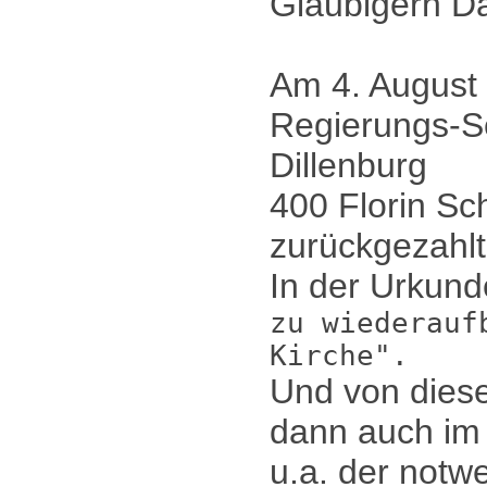
Gläubigern D
Am 4. August
Regierungs-Se
Dillenburg
400 Florin Sc
zurückgezahlt
In der Urkund
zu wiederauf
Kirche".
Und von dies
dann auch im
u.a. der notw