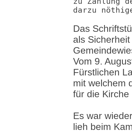
zu Zahlung d
darzu nöthig
Das Schriftst
als Sicherhei
Gemeindewiese
Vom 9. August
Fürstlichen L
mit welchem 
für die Kirche
Es war wiede
lieh beim Ka