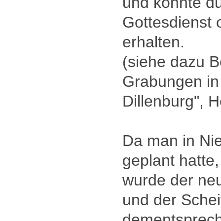
und konnte d
Gottesdienst 
erhalten.
(siehe dazu B
Grabungen in 
Dillenburg", H
Da man in Ni
geplant hatte,
wurde der ne
und der Sche
dementsprech