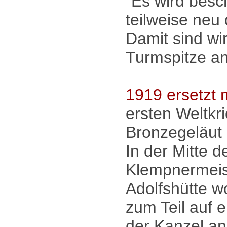
"Es wird besc
teilweise neu
Damit sind wir
Turmspitze an
1919 ersetzt
ersten Weltkr
Bronzegeläut 
In der Mitte d
Klempnermeist
Adolfshütte w
zum Teil auf 
der Kanzel an