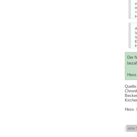
v
m
+
H
A
V
V
E
H
Der N
bezah
Hess.
Quelle
Chroni
Becker
Kirche
Hess. 