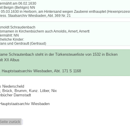
ermählt am 06.02.1630
it Belgin (Behlgin) NN
 05.03.1630 in Herborn, am Hintersand wegen Zauberei enthauptet (Hexenprozes
ess. Staatsarchiv Wiesbaden, Abt. 369 Nr. 21
rnoldt Schraudenbach
ornamen in Kirchenbüchern auch Arnoldis, Arnert, Arnertt
ermählt: NN
heliche Kinder:
ans und Gerdrautt (Gertraud)
ame Schrautenbach steht in der Türkensteuerliste von 1532 in Bicken
lt XII Albus
 Hauptstaatsarchiv Wiesbaden, Abt. 171 S 1168
:
k Niederscheld
, Brück, Brumm, Kunz. Löber, Nix
nbücher Darmstadt
Hauptstaatsarchiv Wiesbaden