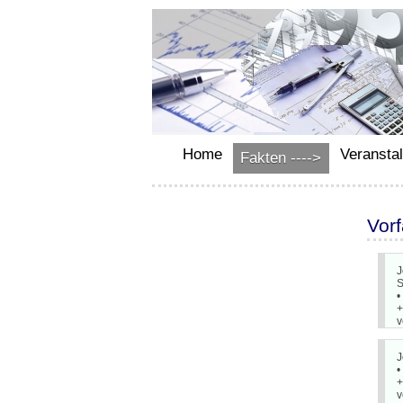
Home
Veransta
Fakten ---->
Vor
J
S
•
+
v
J
•
+
v