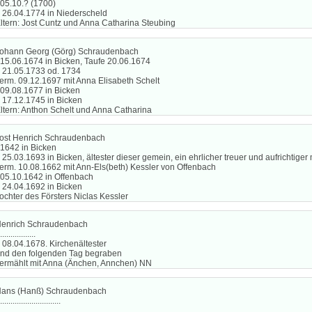
 05.10.? (1700)
 26.04.1774 in Niederscheld
ltern: Jost Cuntz und Anna Catharina Steubing
ohann Georg (Görg) Schraudenbach
 15.06.1674 in Bicken, Taufe 20.06.1674
 21.05.1733 od. 1734
erm. 09.12.1697 mit Anna Elisabeth Schelt
 09.08.1677 in Bicken
 17.12.1745 in Bicken
ltern: Anthon Schelt und Anna Catharina
ost Henrich Schraudenbach
 1642 in Bicken
 25.03.1693 in Bicken, ältester dieser gemein, ein ehrlicher treuer und aufrichtig
erm. 10.08.1662 mit Ann-Els(beth) Kessler von Offenbach
 05.10.1642 in Offenbach
 24.04.1692 in Bicken
ochter des Försters Niclas Kessler
enrich Schraudenbach
.................
 08.04.1678. Kirchenältester
nd den folgenden Tag begraben
ermählt mit Anna (Änchen, Annchen) NN
ans (Hanß) Schraudenbach
.............................
..................................