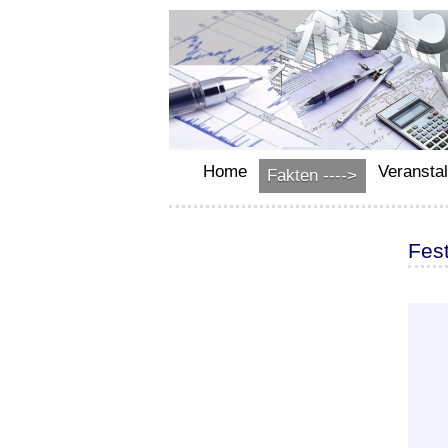
Home
Veransta
Fakten ---->
Fes